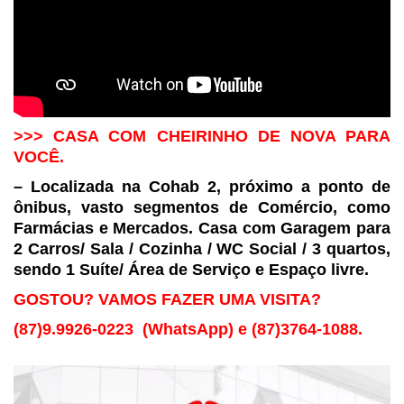
>>> CASA COM CHEIRINHO DE NOVA PARA
VOCÊ.
– Localizada na Cohab 2, próximo a ponto de
ônibus, vasto
segmentos de Comércio, como
Farmácias e Mercados. Casa com Garagem para
2 Carros/
Sala / Cozinha / WC Social / 3 quartos,
sendo 1 Suíte/ Área de Serviço e Espaço
livre.
GOSTOU? VAMOS FAZER UMA VISITA?
(87)9.9926-0223
(WhatsApp) e (87)3764-1088.