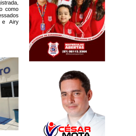
istrada,
do como
messados
 e Airy