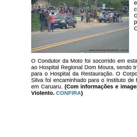
e
c
G
p
C
O Condutor da Moto foi
socorrido em est
ao Hospital Regional Dom Moura, sendo tr
para o Hospital da Restauração. O Corpo
Silva
foi encaminhado para o Instituto de 
em Caruaru.
(Com informações e image
Violento.
CONFIRA
)