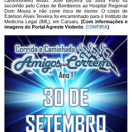
caminhoneiro
ferido.
José
Bezerra da Silva Filho
foi
socorrido pelo Corpo de Bombeiros
ao Hospital Regional
Dom Moura e não corre risco de morrer. O corpo de
Edelson
Alves Teixeira foi encaminhado para o Instituto de
Medicina Legal (IML), em Caruaru.
(
Com
informações e
imagens do Portal Agreste Violento.
CONFIRA
)