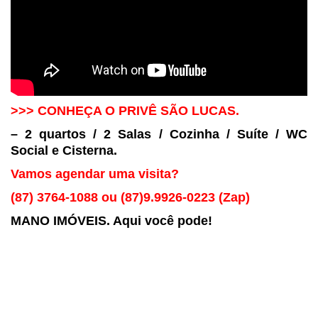
>>> CONHEÇA O PRIVÊ SÃO LUCAS.
– 2 quartos / 2 Salas / Cozinha / Suíte / WC
Social e Cisterna.
Vamos agendar uma visita?
(87) 3764-1088 ou (87)9.9926-0223 (Zap)
MANO IMÓVEIS. Aqui você pode!