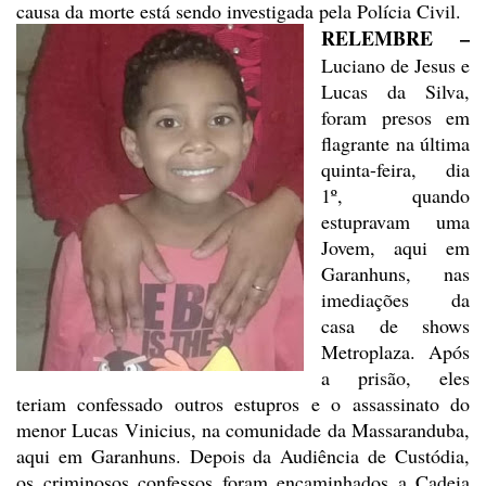
causa da morte está sendo investigada pela Polícia Civil.
RELEMBRE –
Luciano de
Jesus e
Lucas da Silva,
foram presos em
flagrante na última
quinta-feira, dia
1º,
quando
estupravam uma
Jovem, aqui em
Garanhuns, nas
imediações da
casa de shows
Metroplaza. Após
a prisão, eles
teriam confessado outros estupros e o
assassinato do
menor Lucas Vinicius, na comunidade da Massaranduba,
aqui em
Garanhuns. Depois da Audiência de Custódia,
os criminosos confessos foram encaminhados
a Cadeia