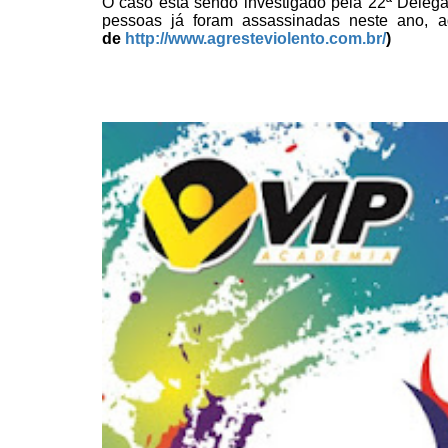
O caso está sendo
investigado pela 22ª Deleg
pessoas já
foram assassinadas neste ano, 
de
http://www.agresteviolento.com.br/
)