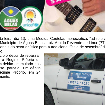
a-feira, dia 13, uma Medida Cautelar, monocrática, “ad
refer
 Município de Águas
Belas, Luiz Aroldo Rezende de Lima (PT)
onais do setor artístico para a tradicional “festa de
setembro” d
o.
ípio deixa de repassar,
 o
Regime Próprio de
m débito
acumulado nos
sso, parcelou um
débito
egime Próprio, em 24
mente.