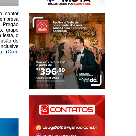
o cantor
 empresa
Pregão
o,
grupo
a
festa, o
lusão de
nclusive
ão.
(
Com