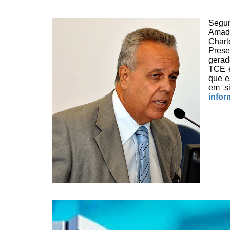
Segun
Amado
Char
Prese
gerad
TCE e
que e
em
si
infor