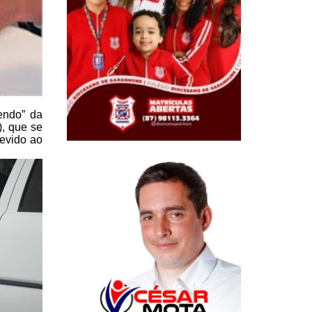
endo” da
, que se
evido ao