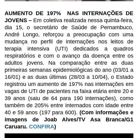
AUMENTO DE 197% NAS INTERNAÇÕES DE
JOVENS –
Em coletiva
realizada nessa quinta-feira,
dia 15, o secretário de Saúde de Pernambuco,
André Longo, reforçou a preocupação com uma
mudança no perfil de internações
nos leitos de
terapia intensiva (UTI) dedicados a quadros
respiratórios e com o
avanço da doença entre os
adultos jovens. Na comparação entre as duas
primeiras
semanas epidemiológicas do ano (03/01 a
16/01) e as duas últimas (28/03 a
10/04), o Estado
registrou um aumento de 197% nas internações em
vagas de UTI
de pacientes na faixa etária entre 20 e
39 anos (saiu de 64 para 190
internações), como
também de 205% entre internados com idade entre
40 e 59 anos
(197 para 600).
(Com informações e
imagens de Joab Alves/TV Asa Branca/G1
Caruaru.
CONFIRA
)