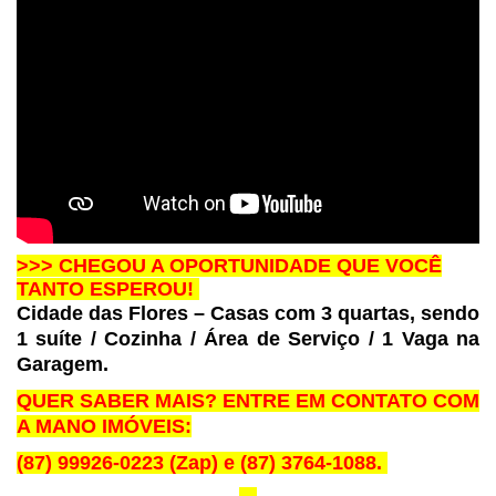
>>> CHEGOU A
OPORTUNIDADE QUE VOCÊ
TANTO ESPEROU!
Cidade das Flores – Casas com 3
quartas, sendo
1 suíte / Cozinha / Área de Serviço / 1 Vaga na
Garagem.
QUER SABER MAIS? ENTRE EM
CONTATO COM
A MANO IMÓVEIS:
(87) 99926-0223 (Zap) e (87)
3764-1088.