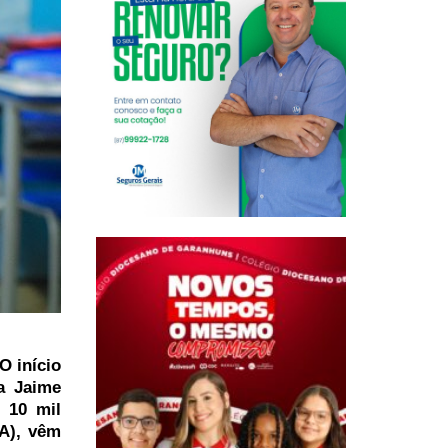
O início
a Jaime
 10 mil
A), vêm