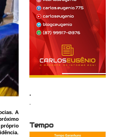
.
.
ocias. A
 próximo
Tempo
 próprio
idência.