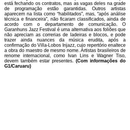
está fechando os contratos, mas as vagas deles na grade
de
programação estão garantidas. Outros artistas
aparecem na
lista
como “habilitados”, mas, “após
análise
técnica e financeira”, não ficaram classificados, ainda de
acordo
com o departamento de comunicação.
O
Garanhuns Jazz
Festival é uma
alternativa aos foliões
que
não apreciam as correrias de ladeiras e
blocos, e pode
trazer ainda nuances da música erudita, após a
confirmação do
Villa-Lobos Injazz, cujo repertório enaltece
a obra do maestro de mesmo nome.
Artistas brasileiros de
renome internacional, como Ivan Lins e Wagner Tiso,
devem
também estar presentes.
(Com informações
do
G1/Caruaru)