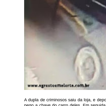
A dupla de criminosos
saiu da loja, e dep
pego a chave do carro deles. Em seguida