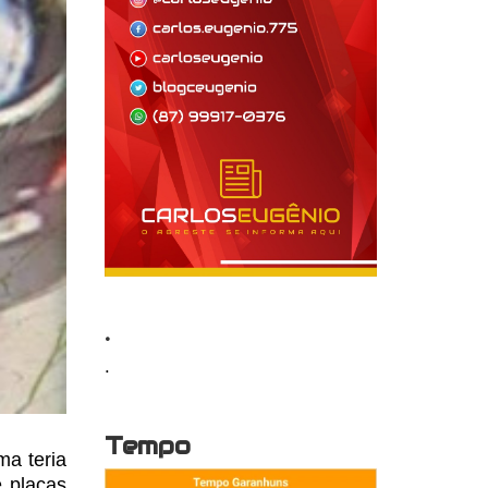
.
.
Tempo
ma teria
e placas