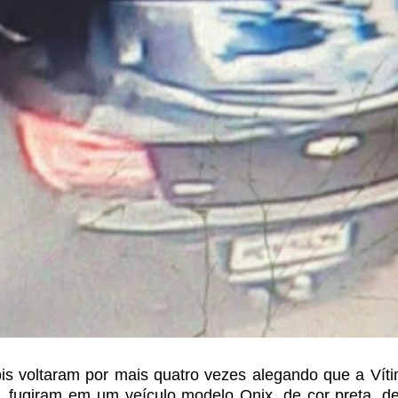
ois voltaram por mais quatro vezes alegando que a Víti
, fugiram em um veículo modelo Onix, de
cor preta, d