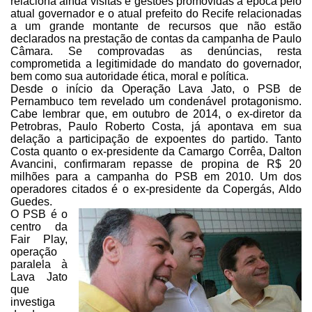
relaciona ainda visitas e gestões
promovidas à época pelo
atual governador e o atual prefeito do Recife
relacionadas
a um grande montante de recursos que não estão
declarados na
prestação de contas da campanha de Paulo
Câmara. Se comprovadas as denúncias,
resta
comprometida a legitimidade do mandato do governador,
bem como sua
autoridade ética, moral e política.
Desde o início da Operação
Lava Jato, o PSB de
Pernambuco tem revelado um condenável protagonismo.
Cabe
lembrar que, em outubro de 2014, o ex-diretor da
Petrobras, Paulo Roberto
Costa, já apontava em sua
delação a participação de expoentes do partido. Tanto
Costa quanto o ex-presidente da Camargo Corrêa, Dalton
Avancini, confirmaram
repasse de propina de R$ 20
milhões para a campanha do PSB em 2010. Um dos
operadores citados é o ex-presidente da Copergás, Aldo
Guedes.
O PSB é o
centro da
Fair Play,
operação
paralela à
Lava Jato
que
investiga