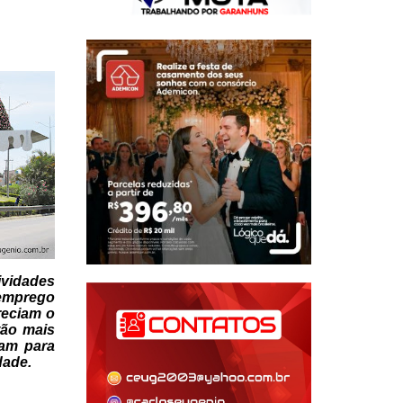
vidades
emprego
reciam
o
tão mais
am para
dade.