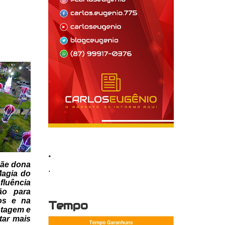
.
mãe dona
.
agia do
fluência
ão para
ãos e na
Tempo
ntagem e
tar mais