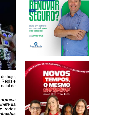
 de
hoje,
s Régis e
 natal de
surpresa
inete da
e
redes
ribuídos