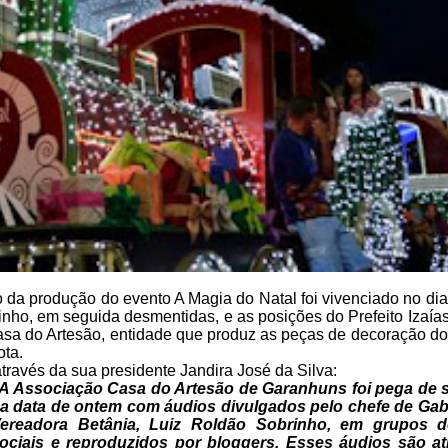
 da produção do evento A Magia do Natal foi vivenciado no dia
inho, em seguida desmentidas, e as posições do
Prefeito Izaía
asa do
Artesão, entidade que produz as peças de decoração do
ta.
através da sua presidente Jandira José da Silva:
A Associação Casa do Artesão de
Garanhuns foi pega de 
a data de ontem com áudios divulgados pelo
chefe de Gab
ereadora Betânia, Luiz Roldão Sobrinho, em grupos d
ociais e reproduzidos por bloggers. Esses áudios são at