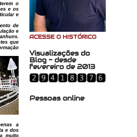
 terem o
ões e os
icular e
ento de
lação e
ACESSE O HISTÓRICO
anhuns.
ntes que
formação
Visualizações do
Blog - desde
fevereiro de 2013
Pessoas online
penas a
ta e dos
a muito