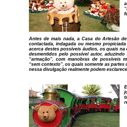
“
f
Antes de mais nada, a Casa do
Artesão de
contactada, indagada ou mesmo propiciada
acerca destes possíveis áudios, os quais na
desmentidos pelo possível autor, aduzindo 
“armação”, com manobras de possíveis m
“sem contexto”, os
quais somente as partes 
nessa divulgação realmente podem
esclarece
E
j
t
r