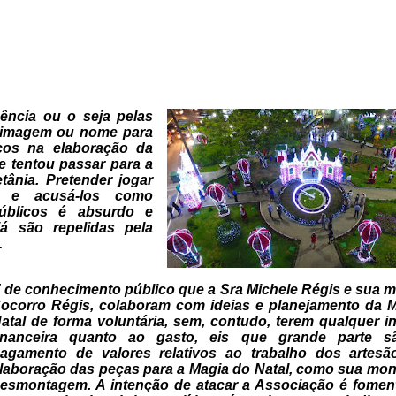
ência ou o seja pelas
imagem ou nome para
icos na elaboração
da
e tentou passar para a
ânia. Pretender jogar
 e acusá-los como
úblicos é absurdo
e
já são repelidas pela
.
 de conhecimento público que a
Sra Michele Régis e sua 
ocorro Régis, colaboram com ideias e
planejamento da M
atal de forma voluntária, sem, contudo, terem
qualquer in
inanceira quanto ao gasto, eis que grande parte s
agamento de valores relativos ao trabalho dos artes
laboração das
peças para a Magia do Natal, como sua mo
esmontagem. A intenção de
atacar a Associação é fomen