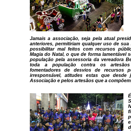
Jamais a associação, seja pela
atual presid
anteriores, permitiriam qualquer uso de sua
possibilitar mal feitos com recursos públ
Magia do Natal, o que de forma lamentável s
população
pela assessoria da vereadora Bet
toda a população contra
os artesãos
fomentadores de desvios de recursos p
irresponsável, atitudes estas que desde 
Associação e
pelos artesãos que a compõem
É
S
N
f
p
e
d