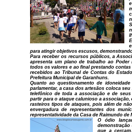
e
m
c
n
S
n
l
E
e
para atingir
objetivos escusos, demonstrando 
Para receber os recursos
públicos, a Assoc
apresenta um plano de trabalho ao Poder
P
todos os valores e ao final prestando conta
recebidos ao Tribunal de Contas do Estad
Prefeitura Municipal de Garanhuns.
Quanto ao questionamento de
idoneidade 
parlamentar, a casa dos artesãos coloca seu
telefônico de toda a associação e de seus
partir para o ataque calunioso a associação, 
rasteiros tipos de ataques, pois além de nã
envergadura de representantes dos muníc
representatividade
da Casa de Raimundo de 
O ódio lança
demonstração 
que a cercam.