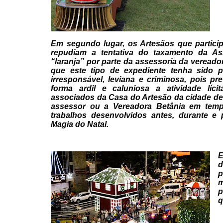
Em segundo lugar, os Artesãos que
partici
repudiam a tentativa do taxamento da As
“laranja” por parte da assessoria da vereado
que
este tipo de expediente tenha sido 
irresponsável, leviana
e criminosa, pois pre
forma ardil e caluniosa a atividade
lícit
associados da Casa do Artesão da cidade d
assessor ou a Vereadora Betânia em temp
trabalhos desenvolvidos antes, durante e 
Magia do Natal.
E
d
p
m
p
q