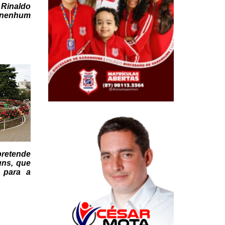
inaldo
 nenhum
pretende
ns, que
 para a