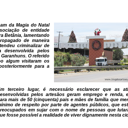
pam da Magia do Natal
sociação de
entidade
ra Betânia, lamentando
propagado de maneira
tendeu criminalizar de
a desenvolvida pelos
e Garanhuns.
O referido
o algum visitaram os
posteriormente para a
m terceiro lugar, é necessário
esclarecer que as ati
esenvolvidas pelos artesãos geram emprego e
renda, 
ara mais de 50 (cinquenta) pais e mães de família que me
ínimo de respeito por parte de agentes públicos, que es
reocupados
em sujar com o nome de pessoas que lutar
ue fosse possível a realidade
de viver dignamente nesta ci