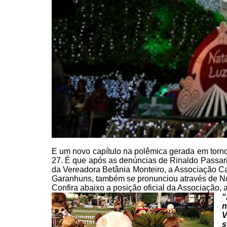
E um novo capítulo na polêmica
gerada em torno
27. É que após as denúncias de Rinaldo Passar
da Vereadora Betânia Monteiro, a Associação C
Garanhuns,
também se pronunciou através de No
Confira abaixo a posição
oficial da Associação, 
“
n
V
s