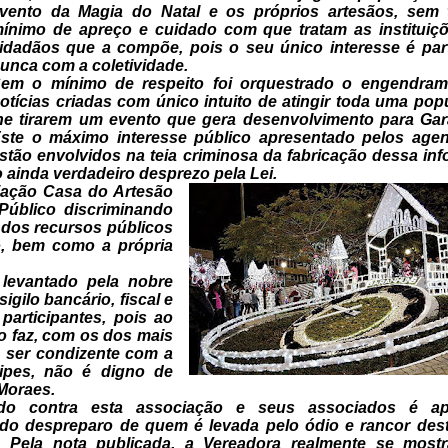
vento da Magia do Natal e os próprios artesãos, sem
ínimo de apreço e cuidado com que tratam as instituiç
idadãos que a
compõe, pois o seu único interesse é part
unca com a coletividade.
em o mínimo de respeito foi
orquestrado o engendram
otícias criadas com único intuito de atingir
toda uma popu
he tirarem um evento que gera desenvolvimento para
Gar
ste o máximo interesse público apresentado pelos age
stão
envolvidos na teia criminosa da fabricação dessa in
ainda verdadeiro desprezo pela Lei.
iação Casa do Artesão
úblico discriminando
s dos recursos
públicos
o, bem como a própria
levantado pela nobre
sigilo bancário, fiscal e
participantes, pois ao
o faz, com
os dos mais
o ser condizente com a
ipes, não é digno de
Moraes.
do contra esta
associação e seus associados é a
do despreparo de quem é
levada pelo ódio e rancor des
 Pela nota publicada, a Vereadora
realmente se mostr