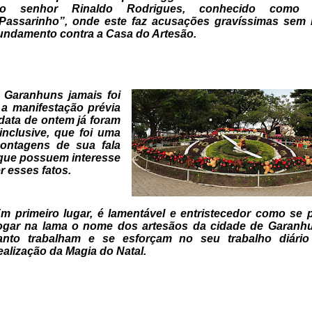
ao senhor
Rinaldo Rodrigues, conhecido como R
Passarinho”, onde este faz acusações
gravíssimas sem
undamento contra a Casa do Artesão.
 Garanhuns jamais foi
 a
manifestação prévia
 data de ontem
já foram
inclusive, que foi uma
ontagens de sua fala
que possuem interesse
r esses fatos.
m primeiro lugar, é lamentável e
entristecedor como se 
ogar na lama o nome dos artesãos da cidade de
Garanhu
anto trabalham e se esforçam no seu trabalho diário
ealização da Magia do Natal.