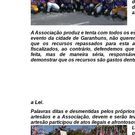
d
d
a
A Associação produz e tenta com
todos os es
evento da cidade de Garanhuns, não quer
que os recursos repassados para esta a
fiscalizados, ao contrário, defendemos que 
feita, mas de
maneira séria, responsáv
demonstrar que os recursos são
gastos dentr
a Lei.
Palavras ditas e desmentidas
pelos próprios
artesãos e a Associação, devem e serão lev
artesão participou de atos ilegais e afrontoso
L
p