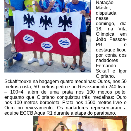
Natação
Máster,
disputada
nesse
domingo, dia
18, na Vila
Olímpica, em
João Pessoa-
PB, o
destaque ficou
por conta dos
nadadores
Fernando
Sckaff e Igor
Cipriano.
Sckaff
trouxe na bagagem quatro medalhas: Ouros, nos 50
metros costa; 50 metros peito
e no Revezamento 240 livre
– 100×4, além de uma prata nos 100 metros peito,
enquanto
que Cipriano conquistou três medalhas: Ouro
nos 100 metros borboleta; Prata nos
1500 metros livre e
Ouro no revezamento. Os nadadores representaram a
equipe
ECCB Aqua R1 durante a etapa do paraibano.