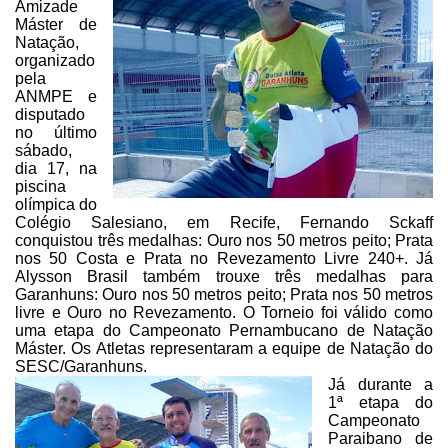
Amizade
Máster de
Natação,
organizado
pela
ANMPE e
disputado
no último
sábado,
dia 17, na
piscina
olímpica do
Colégio Salesiano,
em Recife, Fernando Sckaff
conquistou três medalhas: Ouro nos 50 metros peito;
Prata
nos 50 Costa e Prata no Revezamento Livre 240+. Já
Alysson Brasil também
trouxe três medalhas para
Garanhuns: Ouro nos 50 metros peito; Prata nos 50
metros
livre e Ouro no Revezamento. O Torneio foi válido como
uma etapa do
Campeonato Pernambucano de Natação
Máster. Os Atletas representaram a equipe de
Natação do
SESC/Garanhuns.
Já durante a
1ª etapa do
Campeonato
Paraibano de