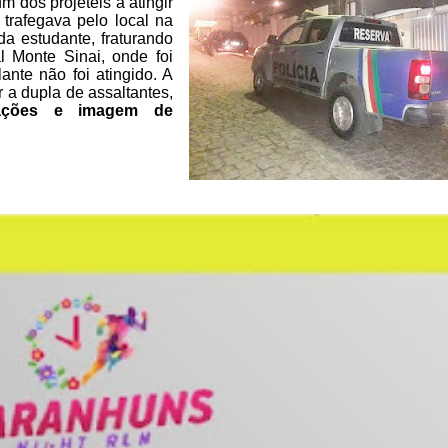
m dos projeteis a atingir
 trafegava pelo local na
a estudante, fraturando
l Monte
Sinai, onde foi
ante não foi
atingido. A
ar a dupla de
assaltantes,
ações e imagem de