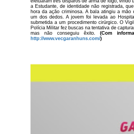
efetuaram
três disparos de arma de fogo, vindo u
a Estudante, de
identidade não registrada, que
hora da ação criminosa.
A bala atingiu a
mão d
um dos dedos. A jovem foi levada ao Hospita
submetida a um procedimento cirúrgico. O Vigil
Polícia Militar fez buscas na tentativa de captur
mas não conseguiu êxito.
(Com
inform
http://www.vecgaranhuns.com/
)