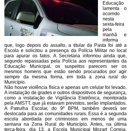
Educação
lamenta o
ocorrido
nesta
sexta-feira
pela
manhã e
informa
que, logo depois do assalto, a titular da Pasta
foi até a
Escola e solicitou a presença da Polícia Militar no local
para apurar
os fatos. A Secretaria informou ainda que,
segundo repassadas pela Polícia aos
representantes da
Educação Municipal, os suspeitos parecem ser os
mesmos homens
que estão sendo procurados por agir
sempre da mesma forma, em toda a zona rural
do
Município.
Não houve violência física e apenas um celular foi levado.
A instalação
de grades e outros dispositivos de segurança,
como a instalação de Vigilância
Eletrônica, monitorada
pela AMSTT, que já estavam previstos, serão implantados.
A Patrulha Escolar, do 9º BPM, também deverá ser
deslocada para as comunidades
rurais. Essa é a segunda
escola abordada por criminosos em menos de uma
semana
na Zona Rural do Município. Antes, na última
terça-feira, dia 13, a Escola
Municipal Mozart Correia,