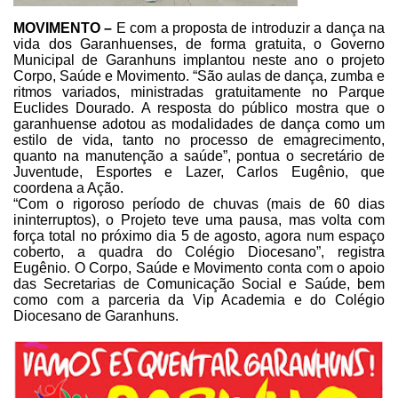
MOVIMENTO –
E com a proposta de introduzir a dança na
vida dos Garanhuenses, de forma gratuita, o Governo
Municipal de Garanhuns
implantou neste ano o projeto
Corpo, Saúde e Movimento. “São aulas de dança,
zumba e
ritmos variados, ministradas gratuitamente no Parque
Euclides Dourado.
A resposta do público mostra que o
garanhuense adotou as modalidades de dança
como um
estilo de vida, tanto no processo de emagrecimento,
quanto na
manutenção a saúde”, pontua o secretário de
Juventude, Esportes e Lazer, Carlos
Eugênio, que
coordena a Ação.
“Com o rigoroso período de chuvas (mais de 60 dias
ininterruptos), o
Projeto teve uma pausa, mas volta com
força total no próximo dia 5 de agosto,
agora num espaço
coberto, a quadra do Colégio Diocesano”, registra
Eugênio. O
Corpo, Saúde e Movimento conta com o apoio
das Secretarias de Comunicação
Social e Saúde, bem
como com a parceria da Vip Academia e do Colégio
Diocesano
de Garanhuns.