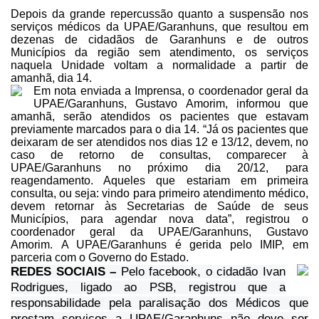
Depois da grande repercussão
quanto a suspensão nos
serviços médicos da UPAE/Garanhuns, que resultou em
dezenas de cidadãos de Garanhuns e de outros
Municípios da região sem
atendimento, os serviços
naquela Unidade voltam a normalidade a partir de
amanhã, dia 14.
Em nota enviada a Imprensa, o coordenador
geral da
UPAE/Garanhuns, Gustavo Amorim, informou que
amanhã, serão atendidos os
pacientes que estavam
previamente marcados para o dia 14. “Já os pacientes que
deixaram de ser atendidos nos dias 12 e 13/12, devem, no
caso de retorno de
consultas, comparecer à
UPAE/Garanhuns no próximo dia 20/12, para
reagendamento. Aqueles que estariam em primeira
consulta, ou seja: vindo para
primeiro atendimento médico,
devem retornar às Secretarias de Saúde de seus
Municípios,
para agendar nova data”, registrou o
coordenador geral da UPAE/Garanhuns, Gustavo
Amorim.
A
UPAE/Garanhuns é gerida pelo IMIP, em
parceria com o Governo do Estado.
REDES SOCIAIS –
Pelo facebook, o cidadão
Ivan
Rodrigues, ligado ao PSB, registrou que a
responsabilidade pela
paralisação dos Médicos que
prestam serviços a UPAE/Garanhuns não deve ser