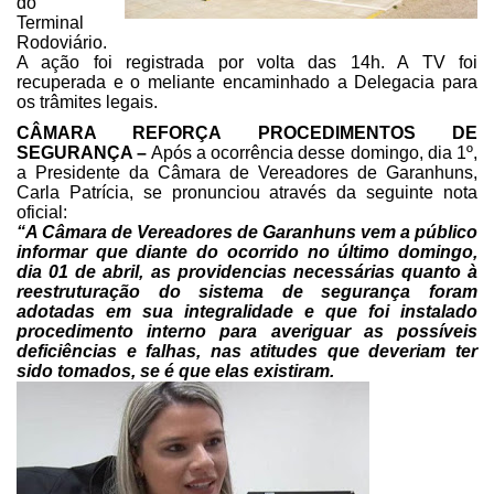
do
Terminal
Rodoviário.
A ação foi registrada por volta das 14h. A TV foi
recuperada e o meliante encaminhado
a Delegacia para
os trâmites legais.
CÂMARA REFORÇA PROCEDIMENTOS DE
SEGURANÇA –
Após a ocorrência desse
domingo, dia 1º,
a Presidente da Câmara de Vereadores de Garanhuns,
Carla
Patrícia, se pronunciou através da seguinte nota
oficial:
“A Câmara de Vereadores de
Garanhuns vem a público
informar que diante do ocorrido no último domingo,
dia
01 de abril, as providencias necessárias quanto à
reestruturação do sistema de
segurança foram
adotadas em sua integralidade e que foi instalado
procedimento
interno para averiguar as possíveis
deficiências e falhas, nas atitudes que
deveriam ter
sido tomados, se é que elas existiram.