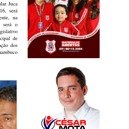
lar Juca
16, será
ente, na
e será o
islativo
cipal de
ção dos
nambuco