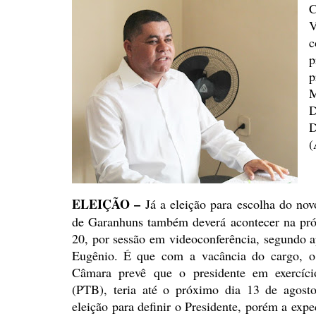
C
V
c
p
p
M
D
D
ELEIÇÃO –
Já a eleição
para escolha do nov
de Garanhuns também deverá acontecer
na pró
20, por sessão em videoconferência, segundo 
Eugênio.
É que com a vacância do cargo, o
Câmara prevê que o presidente em exercíc
(PTB), teria até o próximo dia 13 de agost
eleição para definir o Presidente, porém a expe