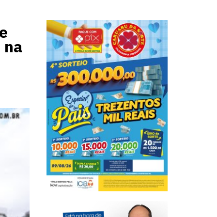
e
 na