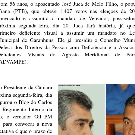
om 56 anos, o aposentado José
Juca de Melo Filho, o popu
iana (PTB), que obteve 1.407 votos nas
eleições de 20
onvocado e assumirá o mandato de Vereador, possivelm
róxima segunda-feira, dia 20. Juca fará história, já qu
rimeiro
deficiente visual a assumir um mandato no Leg
unicipal de Garanhuns.
Ele já presidiu o Conselho Muni
efesa dos Direitos da Pessoa com Deficiência
e a Associa
eficientes Visuais do Agreste Meridional de Per
(ADVAMPE).
o Presidente da Câmara
xima segunda-feira, dia
apurou o Blog do Carlos
 Regimento Interno da
io, o vereador Gil PM
o para convocar a nova
ctativa é que o prazo de