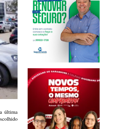
a última
scolhido