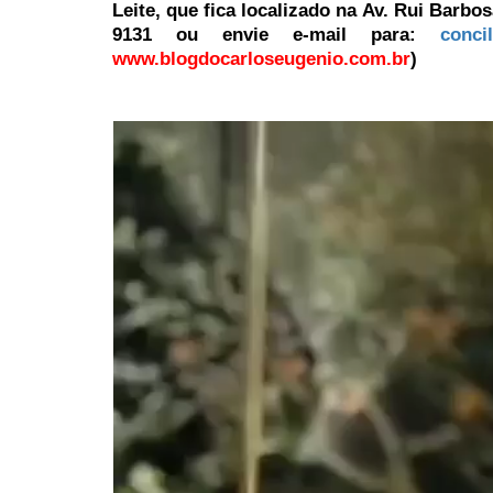
Leite, que fica localizado na Av. Rui Barbos
9131 ou envie e-mail para:
conci
www.blogdocarloseugenio.com.br
)
Tocador
de
vídeo