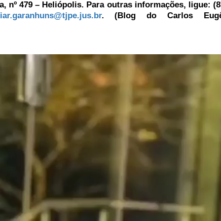
a, nº 479 – Heliópolis. Para outras informações, ligue: (8
liar.garanhuns@tjpe.jus.br
. (Blog do Carlos Eug