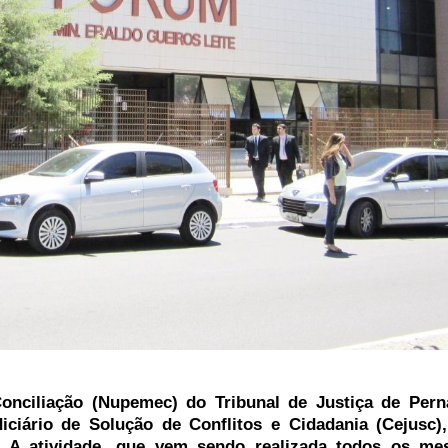
onciliação (Nupemec) do Tribunal de Justiça de Per
ciário de Solução de Conflitos e Cidadania (Cejusc),
 A atividade, que vem sendo realizada todos os me