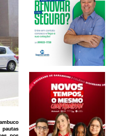
nambuco
 pautas
ses nos