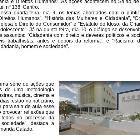
nia e Direitos
Humanos”. As ações acontecem no Salão de
, nº 136, Centro.
essa quarta-feira, dia 9, os
temas abordados com o públic
Direitos Humanos”, “História das Mulheres
e Cidadania”, “C
efesa e Direito do Consumidor” e “Estatuto do Idoso,
da Cria
dolescente”. Já na quinta-feira, dia 10, o diálogo se
desenvol
s assuntos: “Cidadania com direito e deveres políticos e
soci
eis trabalhistas, antes e depois da reforma”, e “Racismo:
di
idadania, homem e sociedade”.
uma série de ações que
s de uma metodologia
stras, música, cinema e
dias, estão no noticiário,
r
para sala de aula esse
o provocar
reflexões que
 todos no processo da
 sociedade”, destaca a
rnanda Calado.