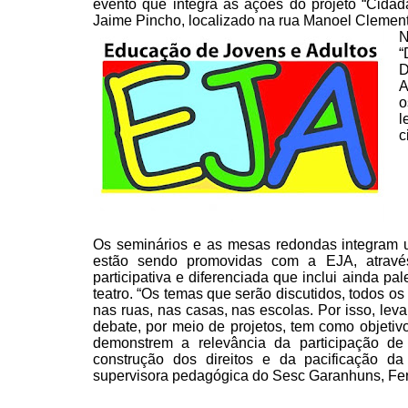
evento que integra as ações do projeto “Cidada
Jaime Pincho, localizado na rua
Manoel Clemente
N
“
D
A
o
l
c
Os seminários e as mesas
redondas integram 
estão sendo promovidas com a EJA,
atravé
participativa e diferenciada que inclui ainda
pale
teatro. “Os temas que serão discutidos, todos os
nas ruas, nas casas, nas escolas. Por isso, leva
debate, por meio de projetos, tem como objetiv
demonstrem a relevância da participação de
construção dos direitos e da pacificação da
supervisora
pedagógica do Sesc Garanhuns, Fe