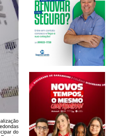
alização
redondas
icipar do