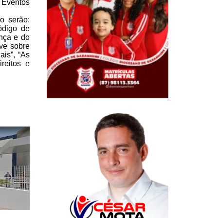
 Eventos
o serão:
ódigo de
nça e do
ve sobre
ais”, “As
reitos e