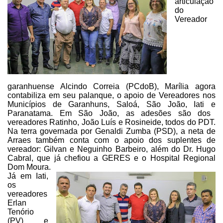
articulação
do
Vereador
garanhuense Alcindo Correia
(PCdoB), Marília agora
contabiliza em seu palanque, o apoio de Vereadores nos
Municípios
de
Garanhuns,
Saloá, São João, Iati e
Paranatama. Em São João
, as
adesões são dos
vereadores Ratinho, João Luís e Rosineide, todos do PDT.
Na terra
governada por Genaldi Zumba (PSD), a neta de
Arraes também conta com o apoio
dos suplentes de
vereador: Gilvan e Neguinho Barbeiro, além do Dr. Hugo
Cabral,
que já chefiou a GERES e o Hospital Regional
Dom Moura.
Já em Iati,
os
vereadores
Erlan
Tenório
(PV) e