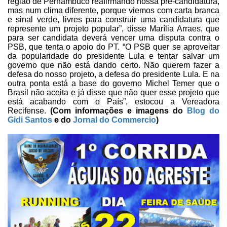
região de Pernambuco reafirmando nossa pré-candidatura,
mas num clima
diferente, porque viemos com carta branca
e sinal verde, livres para construir
uma candidatura que
represente um projeto popular”, disse Marília Arraes, que
para ser candidata deverá vencer uma disputa contra o
PSB, que tenta o apoio do PT. “O
PSB quer se aproveitar
da popularidade do presidente Lula e tentar salvar um
governo que não está dando certo. Não querem fazer a
defesa do nosso projeto, a
defesa do presidente Lula. E na
outra ponta está a base do governo Michel Temer
que o
Brasil não aceita e já disse que não quer esse projeto que
está acabando
com o País”, estocou a Vereadora
Recifense.
(Com informações e imagens do
Blog do
Gidi Santos
e do
Jornal do Commercio
)