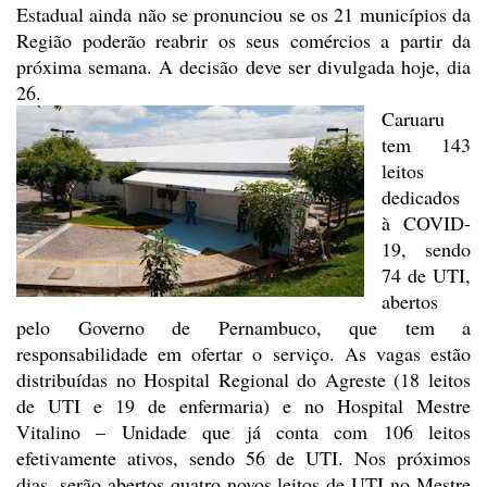
Estadual ainda não se pronunciou se os 21 municípios da
Região poderão reabrir os seus comércios a partir da
próxima semana. A decisão deve ser divulgada hoje, dia
26.
Caruaru
tem 143
leitos
dedicados
à COVID-
19, sendo
74 de UTI,
abertos
pelo Governo de Pernambuco, que
tem a
responsabilidade em ofertar o serviço. As vagas estão
distribuídas no
Hospital Regional do Agreste (18 leitos
de UTI e 19 de enfermaria) e no
Hospital Mestre
Vitalino – Unidade que já conta com 106 leitos
efetivamente
ativos, sendo 56 de UTI. Nos próximos
dias, serão abertos quatro novos leitos
de UTI no Mestre