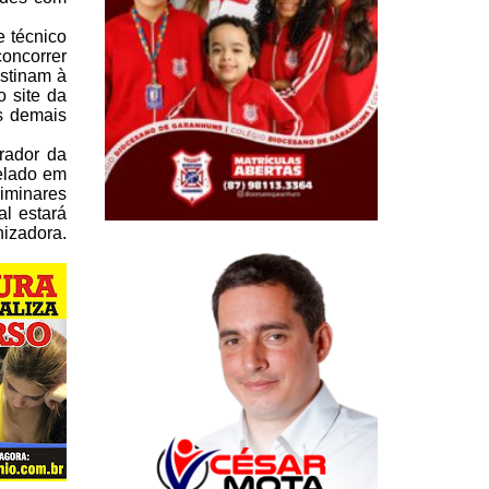
e técnico
oncorrer
stinam à
o site da
s demais
rador da
elado
em
liminares
al
estará
izadora.