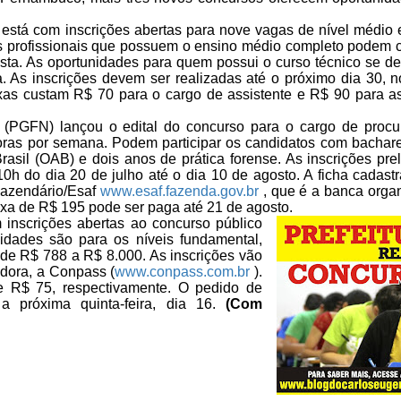
 está com
inscrições abertas para nove vagas de nível médio 
Os profissionais que possuem o ensino médio
completo podem c
sta.
As oportunidades para quem possui o curso técnico se de
a. As inscrições devem ser realizadas até
o próximo dia 30, n
xas custam R$ 70
para o cargo de assistente e R$ 90 para a
l (PGFN) lançou
o edital do concurso para o cargo de procu
ras por semana. Podem participar os candidatos com bachar
rasil (OAB) e dois anos de
prática forense. As inscrições pre
10h do dia 20 de julho até o dia 10 de agosto. A ficha cadastr
Fazendário/Esaf
www.esaf.fazenda.gov.br
, que é a
banca organ
taxa de R$
195 pode ser paga até 21 de agosto.
m
inscrições abertas ao concurso público
idades são para os níveis fundamental,
de R$ 788 a R$ 8.000. As inscrições vão
adora, a Conpass (
www.conpass.com.br
).
 R$ 75, respectivamente. O pedido de
 próxima quinta­-feira, dia 16.
(Com