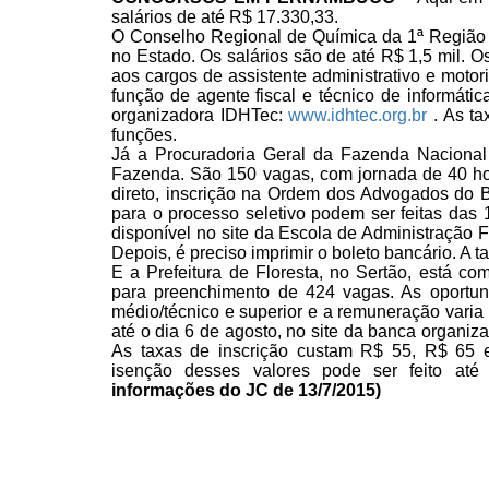
salários de até R$ 17.330,33.
O Conselho Regional de Química da 1ª Região
no Estado. Os
salários são de até R$ 1,5 mil. 
aos cargos de assistente administrativo e motori
função de
agente fiscal e técnico de informátic
organizadora IDHTec:
www.idhtec.org.br
. As ta
funções.
Já a Procuradoria ­Geral da Fazenda Naciona
Fazenda. São 150 vagas, com
jornada de 40 ho
direto, inscrição na Ordem dos Advogados do B
para o processo seletivo podem ser
feitas das 
disponível no site da Escola de Administração 
Depois, é preciso imprimir o boleto bancário. A 
E a Prefeitura de Floresta, no Sertão, está co
para preenchimento de 424 vagas. As
oportun
médio/técnico e superior e a
remuneração varia 
até o dia 6 de
agosto, no site da banca organiz
As taxas de
inscrição custam R$ 55, R$ 65 e
isenção
desses valores pode ser feito até a
informações do JC de 13/7/2015)