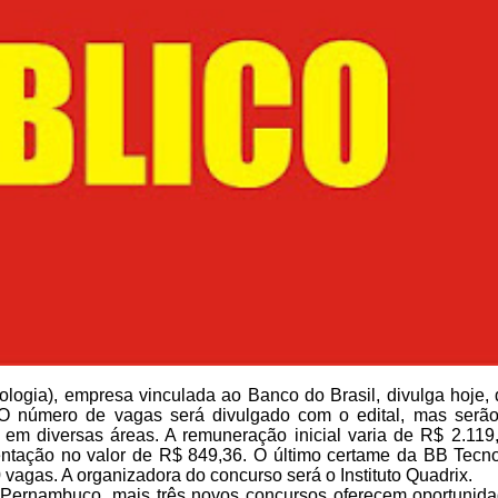
logia),
empresa vinculada ao Banco do Brasil, divulga hoje, 
O número de vagas será divulgado com o
edital, mas serão
, em
diversas áreas. A remuneração inicial varia de R$ 2.119
mentação no valor de R$ 849,36. O último
certame da BB Tecnol
0
vagas. A organizadora do concurso será o Instituto Quadrix.
Pernambuco, mais três novos concursos oferecem
oportunid