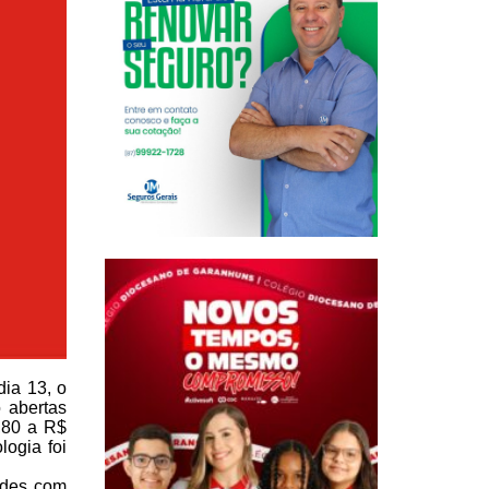
dia 13, o
 abertas
,80 a R$
ogia foi
ades com