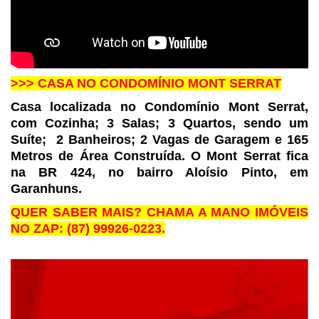
>>> CASA NO CONDOMÍNIO MONT SERRAT
Casa localizada no Condomínio Mont Serrat,
com Cozinha; 3
Salas; 3 Quartos, sendo um
Suíte;
2 Banheiros;
2 Vagas de Garagem e 165
Metros de Área Construída. O Mont Serrat fica
na BR
424, no bairro Aloísio Pinto, em
Garanhuns.
QUER SABER MAIS? CHAMA A MANO IMÓVEIS
NO ZAP: (87) 99926-0223.