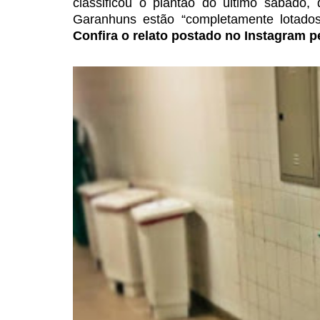
classificou o plantão do último sábado,
Garanhuns estão “completamente lotados”
Confira o relato postado no Instagram p