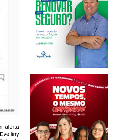
 alerta
velliny