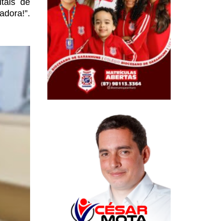
tais de
dora!”.