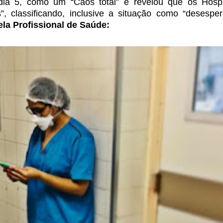
 dia 5, como um “Caos total” e revelou
que os Hospi
, classificando,
inclusive a situação como “desespera
ela P
rofissional de Saúde
: