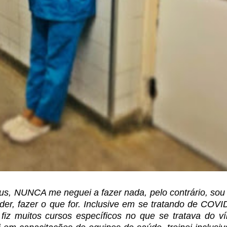
us, NUNCA me neguei a fazer nada, pelo contrário, so
er, fazer o que for. Inclusive em se
tratando de COVID
fiz muitos
cursos específicos no que se tratava do ví