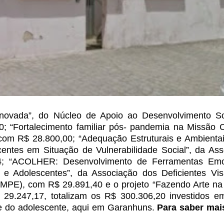
ovada”, do Núcleo de Apoio ao Desenvolvimento So
 “Fortalecimento familiar pós- pandemia na Missão
C
 com R$ 28.800,00; “Adequação Estruturais
e Ambienta
centes em Situação de Vulnerabilidade
Social”, da Ass
4; “ACOLHER: Desenvolvimento
de Ferramentas Emo
 e Adolescentes”,
da Associação dos Deficientes Vis
AMPE),
com R$ 29.891,40 e o projeto “Fazendo Arte na
29.247,17, totalizam os R$ 300.306,20 investidos e
a e do adolescente, aqui em Garanhuns.
Para
saber mai