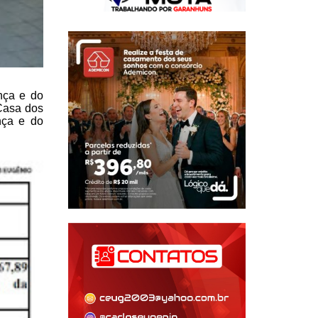
nça e do
Casa dos
nça e do