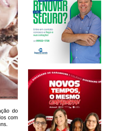
ação do
dos
com
ns.