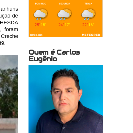
ranhuns
dução
de
ETHESDA
, foram
a Creche
89.
Quem é Carlos
Eugênio