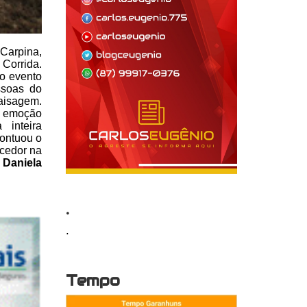
Carpina,
 Corrida.
do evento
ssoas do
aisagem.
 emoção
inteira
pontuou o
ncedor
na
:
Daniela
.
.
Tempo