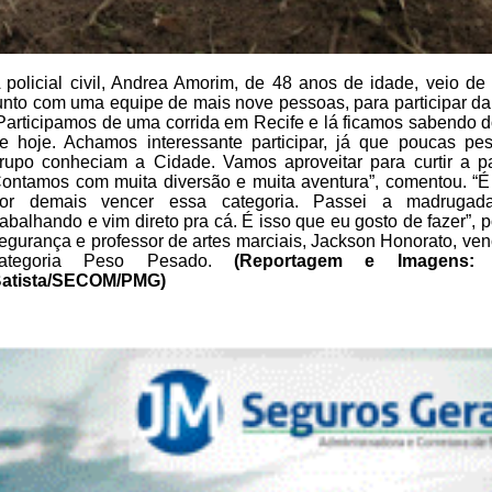
 policial civil, Andrea Amorim, de 48 anos de idade,
veio de 
unto com uma equipe de mais nove pessoas, para participar da
Participamos de uma corrida em Recife e lá ficamos sabendo 
e hoje.
Achamos interessante participar, já que poucas pe
rupo conheciam a Cidade.
Vamos aproveitar para curtir a p
ontamos com muita diversão e muita
aventura”, comentou.
“É
or demais vencer essa categoria. Passei a
madrugada 
rabalhando e vim direto pra cá. É isso que eu gosto de
fazer”, 
egurança e professor de artes marciais, Jackson Honorato, ve
categoria Peso Pesado.
(Reportagem e
Imagens
atista/SECOM/PMG)