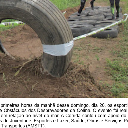
primeiras horas da manhã desse domingo,
dia 20, os esport
e
Obstáculos dos Desbravadores da Colina. O evento foi real
m relação ao nível do mar. A Corrida contou
com apoio do
as de
Juventude, Esportes e Lazer; Saúde; Obras e Serviços P
e Transportes (AMSTT).