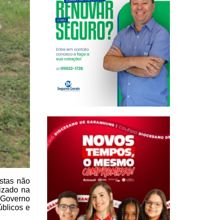
istas não
izado na
 Governo
úblicos e