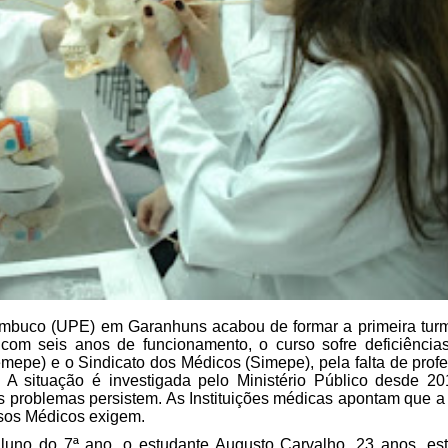
mbuco (UPE) em Garanhuns acabou de formar a primeira
turm
com seis anos de
funcionamento, o curso sofre deficiências
mepe) e o Sindicato dos Médicos (Simepe), pela falta de
profe
A situação é investigada pelo Ministério Público desde 20
 problemas persistem. As Instituições médicas
apontam que a 
sos
Médicos exigem.
luno do 7ª ano, o estudante Augusto Carvalho, 23 anos, est