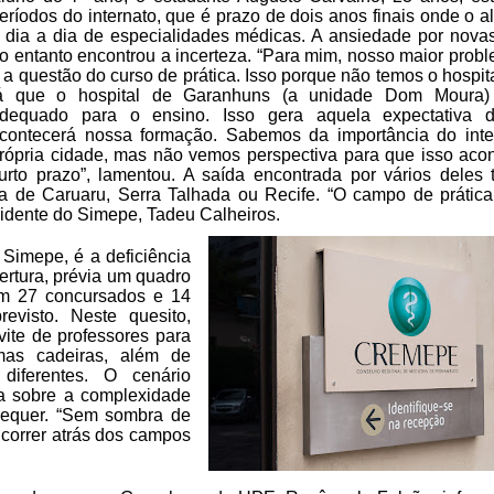
eríodos do internato, que é prazo de dois anos finais onde o a
 dia
a dia de especialidades médicas. A ansiedade por novas 
o entanto
encontrou a incerteza. “Para mim, nosso maior prob
 a questão do
curso de prática. Isso porque não temos o hospit
á que o hospital de
Garanhuns (a unidade Dom Moura) 
dequado para o ensino. Isso gera
aquela expectativa 
contecerá nossa formação. Sabemos da importância do
inte
rópria cidade, mas não vemos perspectiva para que isso aco
urto prazo”, lamentou. A saída encontrada
por vários deles 
la de
Caruaru, Serra Talhada ou Recife. “O campo de prática
sidente do Simepe, Tadeu Calheiros.
Simepe, é a deficiência
ertura, prévia um quadro
om 27 concursados e 14
visto. Neste quesito,
vite de professores para
as cadeiras, além de
diferentes. O cenário
 sobre a complexidade
requer. “Sem sombra de
e correr atrás dos campos