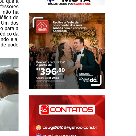
ou que a
fessores
e não há
ficit de
. Um dos
so para a
édico da
undo ela,
úde pode