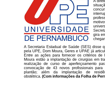
A dire
situa
concur
interr
profes
motivo
univer
Secret
gira e
chegar
A Secretaria Estadual de Saúde (SES) disse q
pela UPE,
Dom Moura, Geres e UPAE já articul
Entre as ações para
fornecer os critérios de
Moura estão a implantação de
cirurgias em tra
realização de curso de aperfeiçoamento
para
convocação de 43 novos profissionais para
plantão; além da implantação de resid
obstétrica.
(Com informações da Folha de Pe