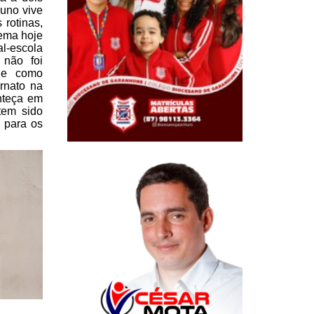
luno vive
rotinas,
lema hoje
al-escola
não foi
de como
rnato na
nteça
em
tem sido
 para os