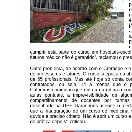
p
o
n
é
j
a
a
p
c
cumprir esta parte do curso em hospitais-esco
futuros médico
não é garantido”, reclamou o pre
Outro problema, de acordo com o Cremepe e o 
de
professores e tutores. O curso, à época da ab
de 55
profissionais. Mas até hoje só conta c
contratados, ou
seja, 14 a menos que o pre
Calheiros comentou que entrou
na rotina o con
aulas pontuais, a imprevisibilidade de
algum
compartilhamento de docentes por turmas 
desenhado na UPE Garanhuns acende o alerta
que a
inauguração de um curso de medicina 
dúvida é preciso
critério. Não é abrir um curso 
de prática depois”,
criticou.