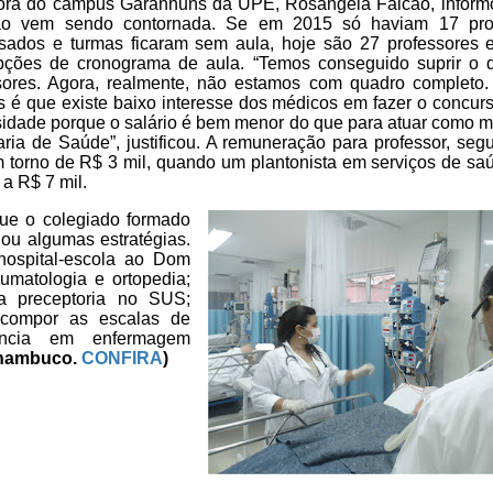
tora do campus Garanhuns da UPE, Rosângela Falcão, inform
ção vem sendo contornada. Se em 2015 só haviam 17 pro
sados
e turmas ficaram sem aula, hoje são 27 professores 
upções de
cronograma de aula. “Temos conseguido suprir o dé
sores.
Agora, realmente, não estamos com quadro completo
s é que existe
baixo interesse dos médicos em fazer o concur
sidade porque o
salário é bem menor do que para atuar como m
aria de Saúde”,
justificou. A remuneração para professor, seg
m torno de R$ 3 mil,
quando um plantonista em serviços de sa
 a R$ 7 mil.
ue o colegiado formado
ou algumas estratégias.
 hospital-escola ao Dom
umatologia e ortopedia;
 preceptoria no SUS;
 compor as
escalas de
ência em enfermagem
rnambuco.
CONFIRA
)