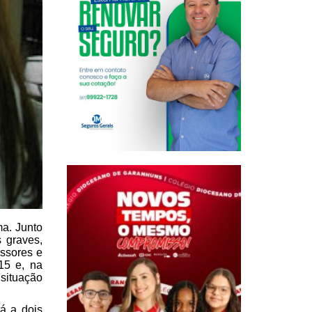
a. Junto
 graves,
ssores e
15 e, na
situação
á a dois