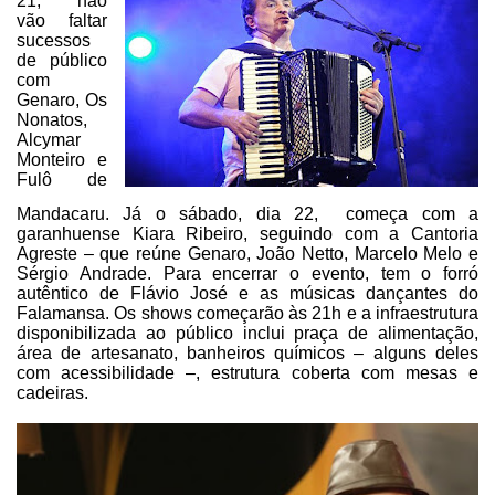
21,
não
vão faltar
sucessos
de público
com
Genaro, Os
Nonatos,
Alcymar
Monteiro e
Fulô de
Mandacaru. Já o sábado, dia 22, começa com a
garanhuense Kiara Ribeiro,
seguindo com a Cantoria
Agreste – que reúne Genaro, João Netto, Marcelo Melo e
Sérgio Andrade. Para encerrar o evento, tem o forró
autêntico de Flávio José e
as músicas dançantes do
Falamansa. Os shows começarão às 21h e a infraestrutura
disponibilizada ao público inclui praça de alimentação,
área de artesanato,
banheiros químicos – alguns deles
com acessibilidade –, estrutura coberta com
mesas e
cadeiras.