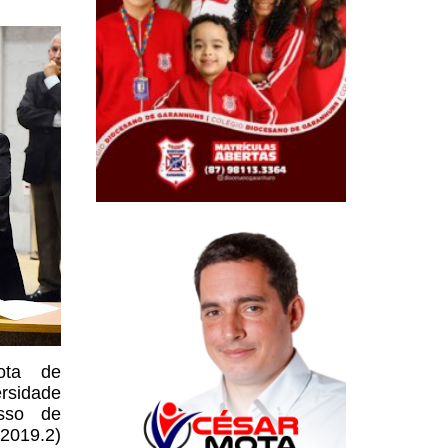
ota de
rsidade
sso de
(2019.2)