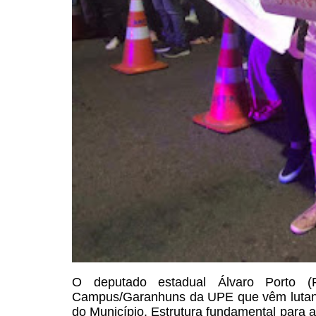
O deputado estadual Álvaro
Porto (P
Campus/Garanhuns da
UPE que vêm lutand
do Município. Estrutura fundamental para at