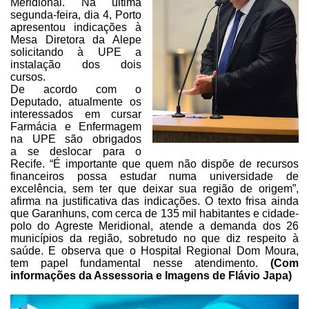
Meridional. Na última
segunda-feira,
dia 4, Porto
apresentou indicações à
Mesa Diretora da Alepe
solicitando à UPE a
instalação dos dois
cursos.
De acordo com o
Deputado,
a
tualmente os
interessados em
cursar
Farmácia e Enfermagem
na UPE são obrigados
a se deslocar para o
Recife. “É importante que quem não dispõe de recursos
financeiros possa
estudar numa universidade de
excelência, sem ter que deixar sua região de
origem”,
afirma na justificativa das indicações. O texto frisa ainda
que
Garanhuns, com cerca de 135 mil habitantes e cidade-
polo do Agreste Meridional,
atende a demanda dos 26
municípios da região, sobretudo no que diz respeito à
saúde. E observa que o Hospital Regional Dom Moura,
tem papel fundamental nesse
atendimento.
(Com
informações da
Assessoria e Imagens de
Flávio Japa)