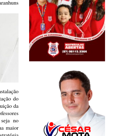
aranhuns
nstalação
tação do
uição da
fessores
 seja no
ma maior
tratégia