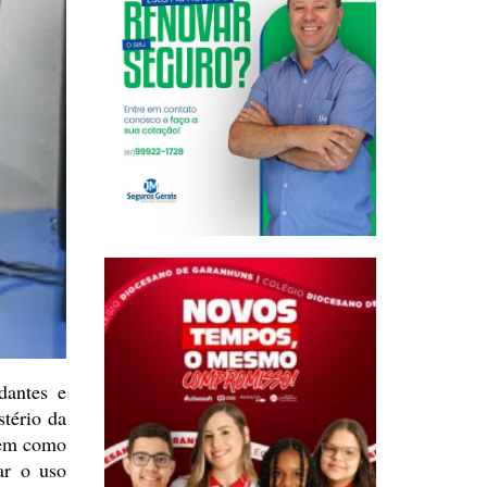
dantes
e
tério da
tem como
ar o uso