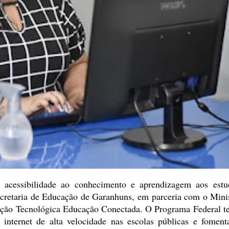
 acessibilidade ao conhecimento e aprendizagem aos estu
cretaria de Educação de
Garanhuns, em parceria com o Minis
ção Tecnológica Educação Conectada. O Programa Federal 
 internet de alta velocidade nas
escolas públicas e foment