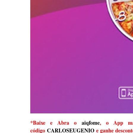
*Baixe e Abra o
aiqfome
, o App ma
código
CARLOSEUGENIO
e ganhe descont