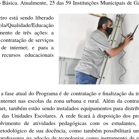
Básica. Atualmente, 25 das 59 Instituições Municipais de G
iro está sendo liberado
la/Qualidade/Educação
imento de
três ações: a
 contratação de
serviços
 de internet; e para a
 recursos educacionais
a fase atual do
Programa é de contratação e finalização da i
internet
nas escolas da zona urbana e rural. Além da contra
net,
também estão sendo instalados equipamentos para distrib
das Unidades Escolares. A rede ficará à disposição dos pro
lvimento de atividades pedagógicas com os estudantes,
todológico de sua docência, como também possibilitará u
rofessores na adoção de tecnologias como instrumento de es