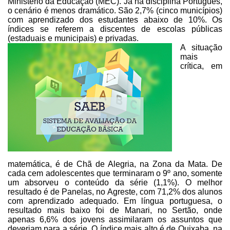
Ministério da Educação (MEC).
Já na
disciplina Português,
o cenário é menos dramático. São 2,7% (cinco municípios)
com aprendizado dos estudantes abaixo de 10%. Os
índices se referem a discentes
de escolas públicas
(estaduais e municipais) e privadas.
A situação
mais
crítica, em
matemática, é de Chã de Alegria, na Zona da
Mata. De
cada cem adolescentes que terminaram o 9º ano, somente
um absorveu o
conteúdo da série (1,1%). O melhor
resultado é de Panelas, no Agreste, com
71,2% dos alunos
com aprendizado adequado. Em língua portuguesa, o
resultado
mais baixo foi de Manari, no Sertão, onde
apenas 6,6% dos jovens assimilaram os
assuntos que
deveriam para a série. O índice mais alto é de Quixaba, na