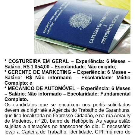
*
COSTUREIRA EM GERAL
– Experiência: 6 Meses –
Salário: R$ 1.054,00 – Escolaridade: Não
exigido;
*
GERENTE DE MARKETING
– Experiência: 6 Meses –
Salário: R$ Não informado – Escolaridade: Médio
Completo; e
*
MECÂNICO DE AUTOMÓVEL
– Experiência: 6 Meses
– Salário: Não informado – Escolaridade: Fundamental
Completo.
Os candidatos que se encaixem nos perfis solicitados
devem se dirigir
até a Agência do Trabalho de Garanhuns,
que fica localizada no Expresso
Cidadão, e na rua Amaury
de Medeiros, nº 20, bairro de Heliópolis. As vagas
estão
sujeitas a alterações no transcorrer do dia. É necessário
levar a
Carteira de Trabalho, Identidade, CPF, número do