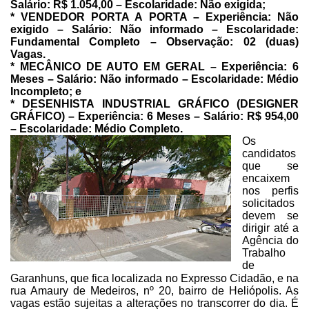
Salário: R$ 1.054,00 – Escolaridade: Não
exigida;
* VENDEDOR
PORTA A PORTA – Experiência: Não
exigido – Salário: Não informado –
Escolaridade:
Fundamental Completo – Observação: 02 (duas)
Vagas.
* MECÂNICO DE
AUTO EM GERAL – Experiência: 6
Meses – Salário: Não informado – Escolaridade:
Médio
Incompleto; e
* DESENHISTA
INDUSTRIAL GRÁFICO (DESIGNER
GRÁFICO) – Experiência: 6 Meses – Salário: R$
954,00
– Escolaridade: Médio Completo.
Os
candidatos
que se
encaixem
nos perfis
solicitados
devem se
dirigir até a
Agência do
Trabalho
de
Garanhuns, que fica localizada no
Expresso Cidadão, e na
rua Amaury de Medeiros, nº 20, bairro de Heliópolis. As
vagas estão sujeitas a alterações no transcorrer do dia. É