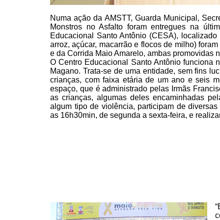
Numa ação da AMSTT, Guarda
Municipal, Secre
Monstros no Asfalto foram entregues na última
Educacional Santo Antônio (CESA),
localizado
arroz, açúcar, macarrão e flocos de milho) foram
e da Corrida Maio Amarelo, ambas
promovidas n
O Centro Educacional Santo
Antônio funciona n
Magano. Trata-se de uma entidade,
sem fins luc
crianças, com faixa etária de um ano e
seis m
espaço, que é administrado pelas Irmãs
Francis
as crianças, algumas deles encaminhadas pel
algum tipo de violência, participam de diversas
as 16h30min, de segunda a sexta-feira, e realiz
“
c