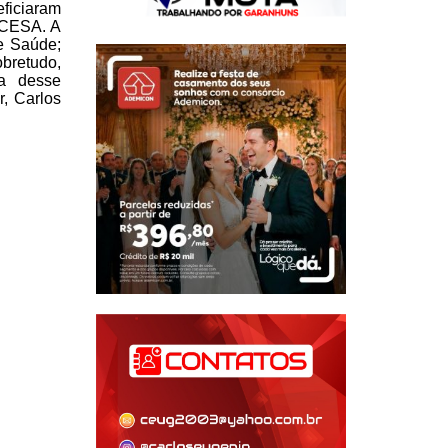
ficiaram
CESA. A
e Saúde;
obretudo,
ia desse
r, Carlos