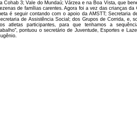
a Cohab 3; Vale do Mundaú; Várzea e na Boa Vista,
que bene
ezenas de famílias carentes. Agora foi a vez das crianças da
eta é seguir contando com o apoio da AMSTT; Secretaria d
ecretaria de Assistência Social; dos Grupos de Corrida, e, s
os
atletas participantes, para que tenhamos a sequênc
rabalho”, pontuou o
secretário de Juventude, Esportes e Laze
ugênio.