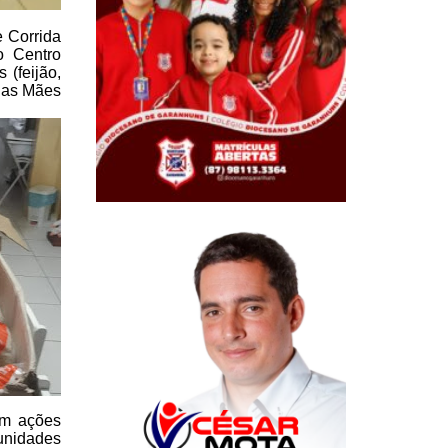
e
Corrida
o Centro
(feijão,
 das Mães
om ações
unidades