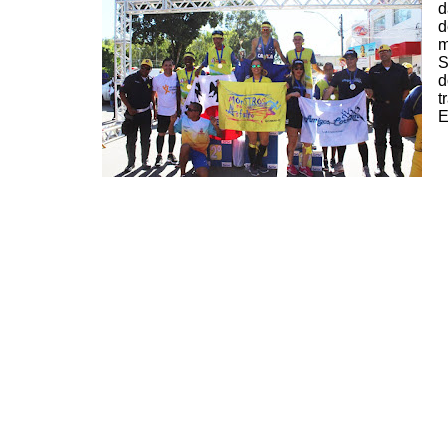
d
d
m
S
d
t
E