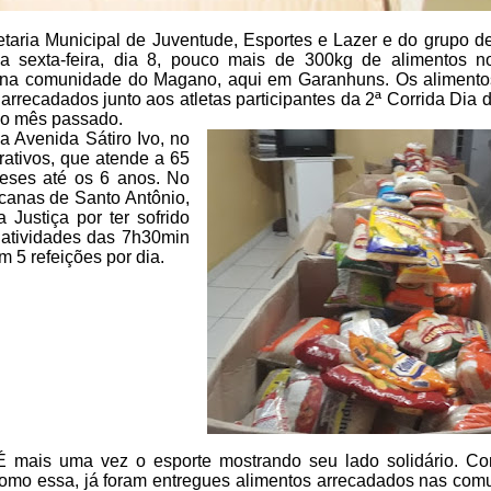
taria Municipal de Juventude, Esportes e Lazer e do grupo d
 sexta-feira, dia 8, pouco
mais de 300kg de alimentos n
 na comunidade do Magano, aqui em Garanhuns. Os alimentos 
 arrecadados junto aos atletas
participantes da 2ª Corrida Dia
o mês passado.
a Avenida Sátiro Ivo, no
rativos, que atende a 65
eses até os 6 anos. No
canas de Santo Antônio,
a
Justiça por ter sofrido
atividades das 7h30min
am 5
refeições por dia.
É mais uma vez o esporte
mostrando seu lado solidário. C
omo essa, já foram entregues alimentos
arrecadados nas com