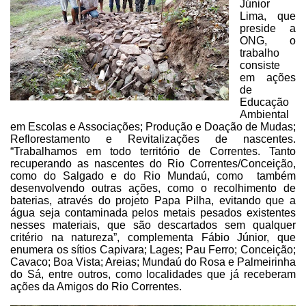
Júnior
Lima, que
preside a
ONG, o
trabalho
consiste
em ações
de
Educação
Ambiental
em Escolas e Associações; Produção
e Doação de Mudas;
Reflorestamento e Revitalizações de nascentes.
“
Trabalhamos em todo território de Correntes. Tanto
recuperando as nascentes do Rio Correntes/Conceição,
como do Salgado e do Rio Mundaú, como também
desenvolvendo outras ações, como o recolhimento de
baterias, através do projeto Papa Pilha, evitando que a
água seja contaminada pelos metais pesados existentes
nesses materiais, que são descartados sem qualquer
critério na natureza”,
complementa
Fábio Júnior, que
enumera os sítios Capivara; Lages; Pau
Ferro; Conceição;
Cavaco; Boa Vista; Areias; Mundaú do Rosa e Palmeirinha
do Sá,
entre outros, como localidades que já receberam
ações da
Amigos do Rio Correntes.