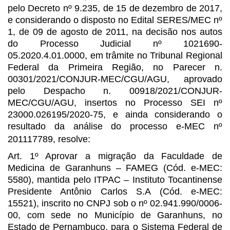
pelo Decreto nº 9.235, de 15 de dezembro de 2017,
e considerando o
disposto no Edital SERES/MEC nº
1, de 09 de agosto de 2011, na decisão nos autos
do Processo Judicial nº 1021690-
05.2020.4.01.0000, em trâmite no Tribunal
Regional
Federal da Primeira Região, no Parecer n.
00301/2021/CONJUR-MEC/CGU/AGU, aprovado
pelo Despacho n.
00918/2021/CONJUR-
MEC/CGU/AGU, insertos no Processo SEI nº
23000.026195/2020-75,
e ainda considerando o
resultado da análise do processo e-MEC nº
201117789,
resolve:
Art. 1º Aprovar a migração da Faculdade de
Medicina de Garanhuns – FAMEG
(Cód. e-MEC:
5580), mantida pelo ITPAC – Instituto Tocantinense
Presidente Antônio
Carlos S.A (Cód. e-MEC:
15521), inscrito no CNPJ sob o nº 02.941.990/0006-
00,
com sede no Município de Garanhuns, no
Estado de Pernambuco, para o Sistema
Federal de