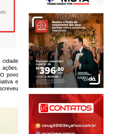
 cidade
 ações.
 O povo
iativa e
screveu