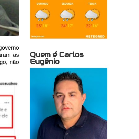
governo
Quem é Carlos
aram as
Eugênio
go, não