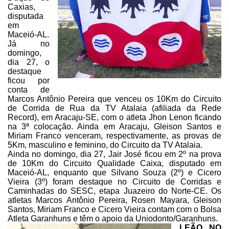
Caxias,
disputada
em
Maceió-AL.
Já no
domingo,
dia 27, o
destaque
ficou por
conta de
Marcos Antônio Pereira que venceu os 10Km do
Circuito
de Corrida de Rua da TV Atalaia (afiliada da Rede
Record), em Aracaju-SE,
com o atleta Jhon Lenon ficando
na 3ª colocação. Ainda em Aracaju, Gleison
Santos e
Miriam Franco venceram, respectivamente, as provas de
5Km, masculino e
feminino, do Circuito da TV Atalaia.
Ainda no domingo, dia 27, Jair
José ficou em 2º na prova
de 10Km do Circuito Qualidade Caixa, disputado em
Maceió-AL,
enquanto que Silvano Souza (2º) e Cicero
Vieira (3º) foram destaque no Circuito
de Corridas e
Caminhadas do SESC, etapa Juazeiro do Norte-CE. Os
atletas Marcos
Antônio Pereira, Rosen Mayara, Gleison
Santos, Miriam Franco e Cicero Vieira
contam com o Bolsa
Atleta Garanhuns e têm o apoio da Uniodonto/Garanhuns.
LEÃO NO