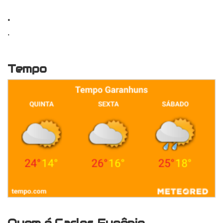
.
.
Tempo
Quem é Carlos Eugênio