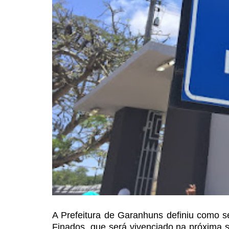
A Prefeitura de Garanhuns definiu como s
Finados, que será vivenciado na
próxima se