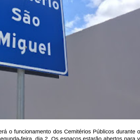
erá o funcionamento
dos Cemitérios Públicos durante 
gunda-feira, dia 2. Os espaços estarão abertos para v