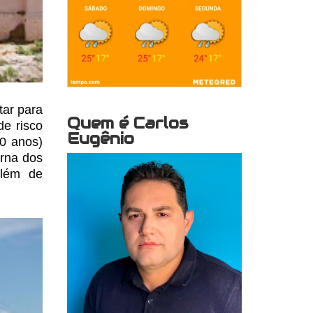
tar para
Quem é Carlos
e risco
Eugênio
0 anos)
erna dos
lém
de