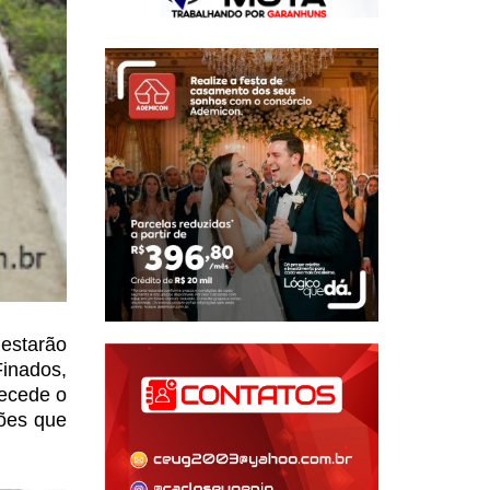
 estarão
inados,
tecede o
ções que