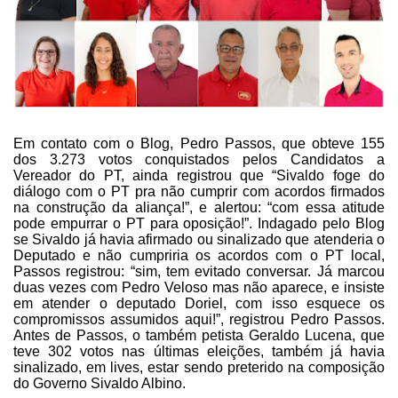
Em contato com o Blog, Pedro
Passos, que obteve 155
dos 3.273 votos conquistados pelos Candidatos a
Vereador
do PT, ainda registrou que “Sivaldo foge do
diálogo com o PT pra não cumprir
com acordos firmados
na construção da aliança!”, e alertou: “com essa atitude
pode empurrar o PT para oposição!”. Indagado pelo Blog
se Sivaldo já havia afirmado
ou sinalizado que atenderia o
Deputado e não cumpriria os acordos com o PT local,
Passos registrou: “sim, tem evitado conversar. Já marcou
duas vezes com Pedro
Veloso mas não aparece, e insiste
em atender o deputado Doriel, com isso
esquece os
compromissos assumidos aqui!”, registrou Pedro Passos.
Antes de Passos,
o também petista Geraldo Lucena, que
teve 302 votos nas últimas eleições, também
já havia
sinalizado, em lives, estar sendo preterido na composição
do Governo
Sivaldo Albino.