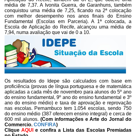
média de
7,37. A Ivonita Guerra, de Garanhuns, também
conquistou uma média de 7,25,
ficando na 2ª colocação
com melhor desempenho nos anos finais do Ensino
Fundamental (Escolas
em Parceria)
.
A 1ª colocada, a
Escola de Aplicação do Recife, alcançou uma média de
7,94, numa
avaliação que vai de 0 a 10.
Os resultados do Idepe são
calculados com base em
proficiência (provas de língua portuguesa e de
matemática
aplicadas a cada mês de novembro para alunos do 5º ano
do ensino
fundamental, 9º ano do ensino fundamental e 3º
ano do ensino médio) e taxa de
aprovação e reprovação
nas escolas. Pernambuco tem 1.054 escolas, sendo 750
do
ensino médio (387 oferecem ensino integral) e cerca de
600 mil alunos.
(Com informações e Arte do Jornal do
Commercio.
CONFIRA
)
Clique
AQUI
e confira a Lista das Escolas Premiadas
no Estado.