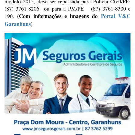
modelo 2015, deve ser repassada para Polícia Civil/PE:
(87) 3761-8206
ou para a PM/PE (87) 3761-8300 e
(Com informações e imagens
do
Portal V&C
190.
Garanhuns
)