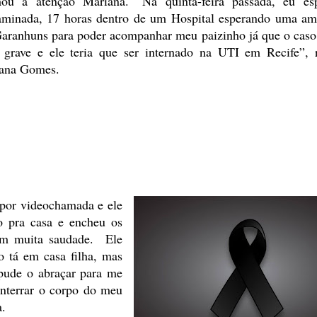
ou a atenção Mariana. “Na quinta-feira passada, eu esp
aminada, 17 horas dentro de um Hospital esperando uma am
aranhuns para poder acompanhar meu paizinho já que o caso 
 grave
e ele teria que ser internado na UTI em Recife”, r
ana Gomes.
por
videochamada e ele
o pra casa e
encheu os
om muita saudade. Ele
ho tá em casa filha, mas
pude o abraçar para me
enterrar o corpo do meu
a.