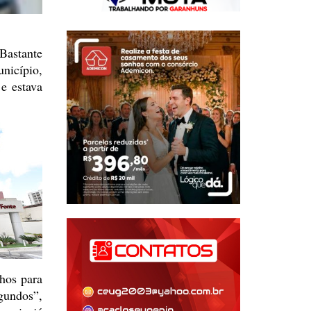
Bastante
nicípio,
e estava
hos para
undos”,