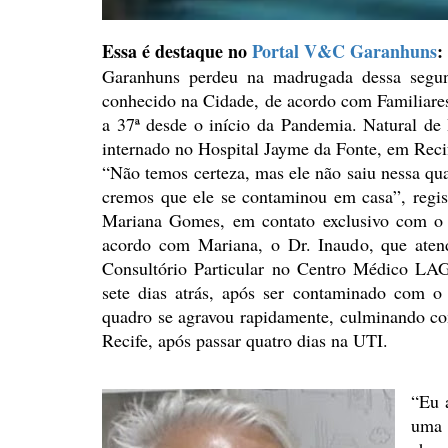
Essa é destaque no
Portal V&C Garanhuns
:
Garanhuns perdeu na madrugada dessa segund
conhecido na Cidade, de
acordo com Familiares
a 37ª desde o início da Pandemia. Natural de 
internado no Hospital Jayme da Fonte, em Reci
“Não temos certeza, mas ele não saiu nessa
qua
cremos que ele se contaminou em casa”, regis
Mariana Gomes, em contato exclusivo com o
acordo com Mariana, o Dr. Inaudo, que aten
Consultório
Particular no Centro Médico LA
sete dias atrás, após ser
contaminado com o 
quadro se agravou rapidamente,
culminando co
Recife, após passar quatro dias na
UTI.
“Eu 
uma 