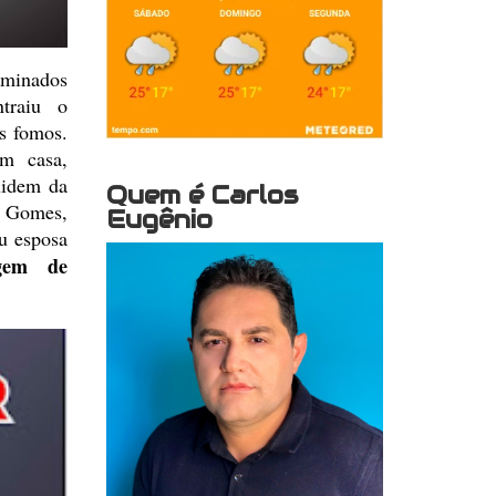
minados
traiu o
s fomos.
m casa,
uidem da
Quem é Carlos
a Gomes,
Eugênio
u esposa
gem
de