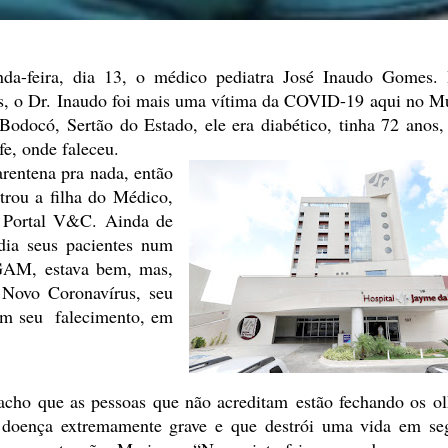
a-feira, dia
13, o médico pediatra José Inaudo Gomes. 
, o Dr. Inaudo foi mais uma vítima da COVID-19 aqui no Mu
Bodocó, Sertão do Estado, ele era diabético,
tinha 72 anos, 
fe, onde
faleceu.
rentena pra nada, então
trou
a filha do Médico,
 Portal V&C. Ainda
de
dia seus pacientes num
GAM, estava bem, mas,
Novo Coronavírus, seu
m seu falecimento, em
acho que as pessoas que não acreditam estão
fechando os ol
doença extremamente grave e que destrói uma vida em
seg