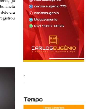
erei,
já
bulância
dele era
egistrou
.
.
Tempo