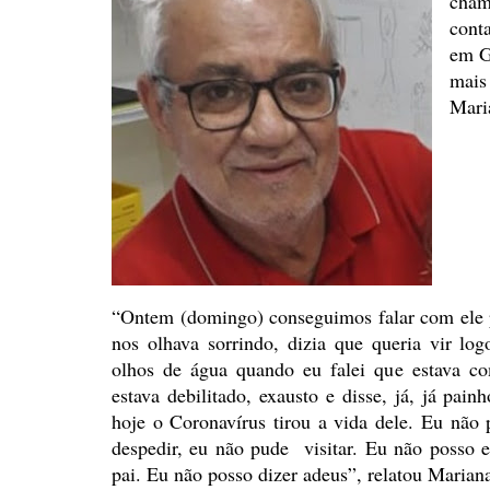
cham
cont
em
G
mais
Mari
“Ontem (domingo) conseguimos falar com ele 
nos olhava sorrindo, dizia que queria vir log
olhos de água quando eu falei que estava c
estava debilitado, exausto e disse, já, já pain
hoje o Coronavírus
tirou a vida dele. Eu não 
despedir, eu não pude
visitar. Eu não posso 
pai. Eu não posso dizer
adeus”, relatou Marian