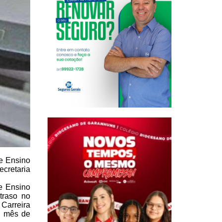
e
Ensino
ecretaria
e Ensino
traso no
 Carreira
o mês de