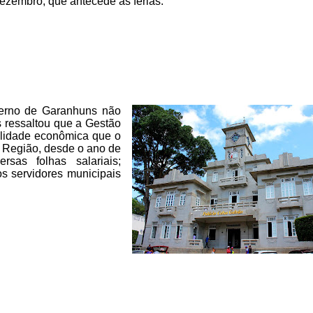
ezembro, que antecede as férias.
erno de Garanhuns
não
s ressaltou que a G
estão
lidade econômica que o
 Região, desde o ano de
sas folhas salariais;
os
servidores municipais