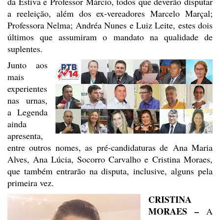
da Estiva e Professor Márcio,
todos que deverão disputar
a reeleição, além dos ex-vereadores Marcelo Marçal;
Professora Nelma; Andréa Nunes e Luiz Leite, estes dois
últimos que assumiram o
mandato na qualidade de
suplentes.
Junto aos
mais
experientes
nas urnas,
a Legenda
ainda
apresenta,
entre outros nomes, as pré-candidaturas de
Ana Maria
Alves, Ana Lúcia, Socorro
Carvalho e
Cristina Moraes,
que também entrarão na disputa, inclusive, alguns pela
primeira vez.
CRISTINA
MORAES –
A