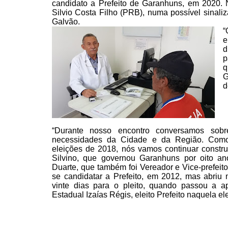
candidato a Prefeito de Garanhuns, em 2020. 
Silvio Costa Filho
(PRB), numa possível sinaliza
Galvão.
“
e
d
p
q
G
d
“Durante nosso
encontro conversamos sobr
necessidades da Cidade e da Região.
Como 
eleições de 2018, nós vamos continuar constr
Silvino, que governou Garanhuns por oito an
Duarte, que também foi Vereador e Vice-prefeit
se
candidatar a Prefeito, em 2012, mas abriu 
vinte dias
para o pleito, quando passou a ap
Estadual Izaías Régis,
eleito Prefeito naquela el