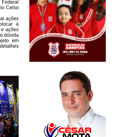
 Federal
cio Celso
sar ações
locar à
 e ações
o dúvida
jeto em
detalhes