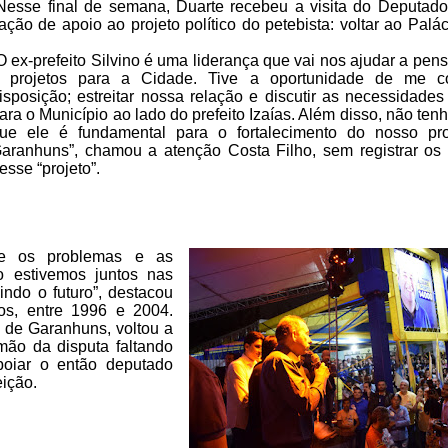
Nesse final
de semana, Duarte recebeu a visita do Deputado
ção de apoio ao projeto político do petebista:
voltar ao Palá
O ex-prefeito
Silvino é uma liderança que vai nos ajudar a pen
 projetos para a Cidade.
Tive a oportunidade de me co
isposição; estreitar nossa relação e
discutir as necessidades
ara o Município ao lado do prefeito Izaías.
Além disso, não tenh
ue ele é fundamental para o fortalecimento do
nosso pro
aranhuns”, chamou a atenção Costa Filho, sem registrar os
esse “projeto”.
e os problemas e as
estivemos juntos nas
uindo o
futuro”, destacou
os, entre 1996 e
2004.
o de Garanhuns, voltou a
mão da disputa faltando
oiar o então deputado
eição.